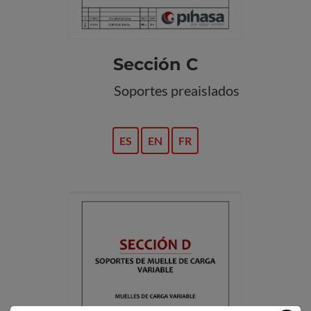
Sección C
Soportes preaislados
ES
EN
FR