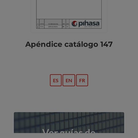
Apéndice catálogo 147
ES
EN
FR
Ver guías de