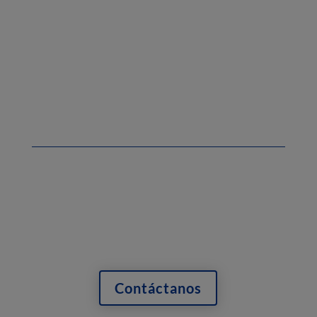
montaje para
tuberías
¿Tienes alguna duda o
consulta?
Contáctanos